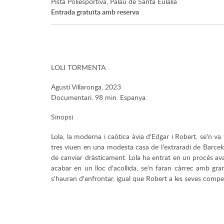
Pista Poliesportiva, Palau de Santa Eulàlia
Entrada gratuïta amb reserva
LOLI TORMENTA
Agustí Villaronga, 2023
Documentari. 98 min. Espanya.
Sinopsi
Lola, la moderna i caòtica àvia d'Edgar i Robert, se'n va 
tres viuen en una modesta casa de l'extraradi de Barcelona
de canviar dràsticament. Lola ha entrat en un procés ava
acabar en un lloc d'acollida, se'n faran càrrec amb gran
s'hauran d'enfrontar, igual que Robert a les seves compe